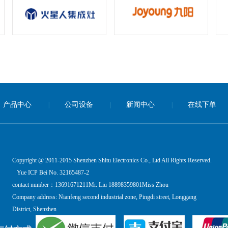
产品中心
公司设备
新闻中心
在线下单
|
|
|
Copyright @ 2011-2015 Shenzhen Shitu Electronics Co., Ltd All Rights Reserved.
Yue ICP Bei No. 32165487-2
contact number：13691671211Mr. Liu 18898359801Miss Zhou
Company address: Nianfeng second industrial zone, Pingdi street, Longgang
District, Shenzhen