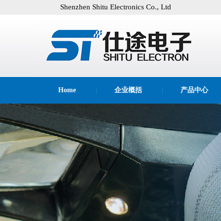
Shenzhen Shitu Electronics Co., Ltd
Home
企业概括
产品中心
|
|