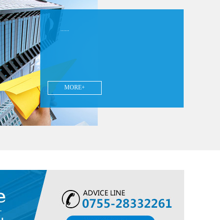
......
MORE+